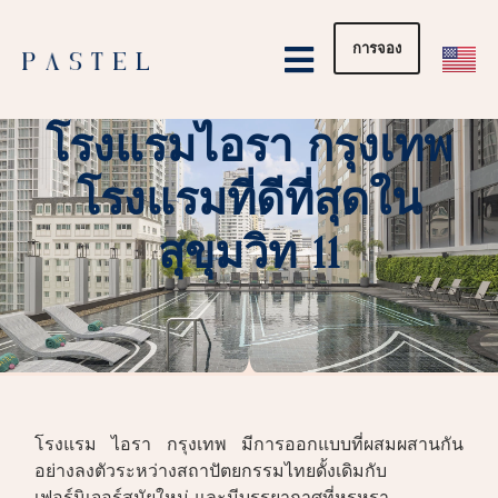
การจอง
หน้าแรก
อีเว้นท์
ปาร์ตี้ส่วนตัว
โรงแรมไอรา กรุงเทพ
โรงแรมที่ดีที่สุดใน
สุขุมวิท 11
โรงแรม ไอรา กรุงเทพ มีการออกแบบที่ผสมผสานกัน
อย่างลงตัวระหว่างสถาปัตยกรรมไทยดั้งเดิมกับ
เฟอร์นิเจอร์สมัยใหม่ และมีบรรยากาศที่หรูหรา