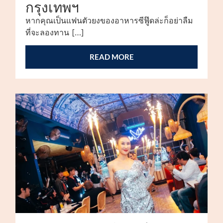
กรุงเทพฯ
หากคุณเป็นแฟนตัวยงของอาหารซีฟู๊ดล่ะก็อย่าลืม
ที่จะลองทาน […]
READ MORE