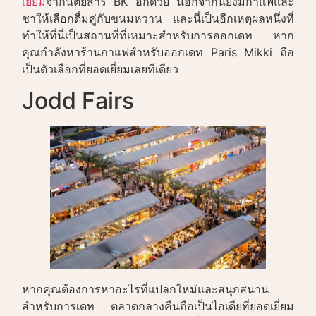
เยี่ยม
จากนิตยสาร BK อีกด้วย นอกจากนี้ยังมีกาแฟและ
ชาให้เลือกดื่มคู่กับขนมหวาน และนี่เป็นอีกเหตุผลหนึ่งที่
ทำให้ที่นี่เป็นสถานที่ที่เหมาะสำหรับการออกเดท หาก
คุณกำลังหาร้านกาแฟสำหรับออกเดท Paris Mikki ถือ
เป็นตัวเลือกที่ยอดเยี่ยมเลยทีเดียว
Jodd Fairs
หากคุณต้องการหาอะไรที่แปลกใหม่และสนุกสนาน
สำหรับการเดท ตลาดกลางคืนถือเป็นไอเดียที่ยอดเยี่ยม