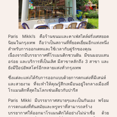
Paris Mikki’s คือร้านขนมและคาเฟ่สไตล์ฝรั่งเศสยอด
นิยมในกรุงเทพ ถือว่าเป็นสถานที่ที่ยอดเยี่ยมอีกแห่งหนึ่ง
สำหรับการออกเดทและใช้เวลากับคู่รักของคุณ
เนื่องจากมีบรรยากาศที่โรแมนติกชวนฝัน มีขนมอบแสน
อร่อย และบริการที่เป็นเลิศ มีสาขาหลักถึง 3 สาขา และ
ยังมีป๊อปอัพสโตร์อีกหลายแห่งทั่วกรุงเทพ
ซึ่งแต่ละแห่งได้รับการออกแบบด้วยการตกแต่งที่มีเสน่ห์
และสวยงาม ที่จะทำให้คุณรู้สึกเหมือนอยู่ใจกลางเมืองที่
โรแมนติกที่สุดในโลกเช่นเดียวกับปารีส
Paris Mikki มีบรรยากาศสบายๆและเป็นกันเอง พร้อม
การตกแต่งที่ทันสมัยและหรูหราที่สามารถสร้าง
บรรยากาศให้ออกมาโรแมนติกได้อย่างไม่น่าเชื่อ ด้วย