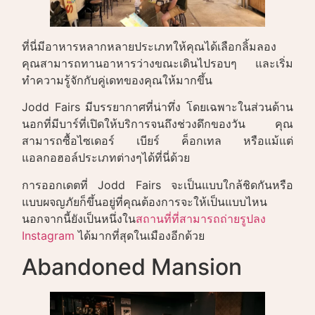
ที่นี่มีอาหารหลากหลายประเภทให้คุณได้เลือกลิ้มลอง
คุณสามารถทานอาหารว่างขณะเดินไปรอบๆ และเริ่ม
ทำความรู้จักกับคู่เดทของคุณให้มากขึ้น
Jodd Fairs มีบรรยากาศที่น่าทึ่ง โดยเฉพาะในส่วนด้าน
นอกที่มีบาร์ที่เปิดให้บริการจนถึงช่วงดึกของวัน คุณ
สามารถซื้อไซเดอร์ เบียร์ ค็อกเทล หรือแม้แต่
แอลกอฮอล์ประเภทต่างๆได้ที่นี่ด้วย
การออกเดตที่ Jodd Fairs จะเป็นแบบใกล้ชิดกันหรือ
แบบผจญภัยก็ขึ้นอยู่ที่คุณต้องการจะให้เป็นแบบไหน
นอกจากนี้ยังเป็นหนึ่งใน
สถานที่ที่สามารถถ่ายรูปลง
Instagram
ได้มากที่สุดในเมืองอีกด้วย
Abandoned Mansion