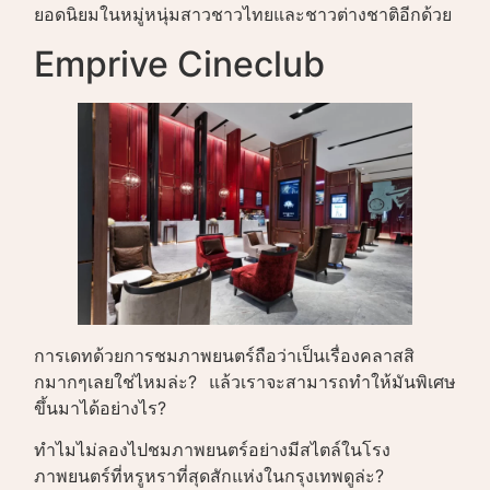
ยอดนิยมในหมู่หนุ่มสาวชาวไทยและชาวต่างชาติอีกด้วย
Emprive Cineclub
การเดทด้วยการชมภาพยนตร์ถือว่าเป็นเรื่องคลาสสิ
กมากๆเลยใช่ไหมล่ะ? แล้วเราจะสามารถทำให้มันพิเศษ
ขึ้นมาได้อย่างไร?
ทำไมไม่ลองไปชมภาพยนตร์อย่างมีสไตล์ในโรง
ภาพยนตร์ที่หรูหราที่สุดสักแห่งในกรุงเทพดูล่ะ?