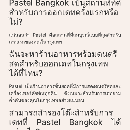
Pastel Bangkok เป็นสถานที่ที่ดี
สำหรับการออกเดทครั้งแรกหรือ
ไม่?
แน่นอนว่า Pastel คือสถานที่ที่สมบูรณ์แบบที่สุดสำหรับ
เดทแรกของคุณในกรุงเทพ
ฉันจะหาร้านอาหารพร้อมดนตรี
สดสำหรับออกเดทในกรุงเทพ
ได้ที่ไหน?
Pastel เป็นร้านอาหารชั้นยอดที่มีการแสดงดนตรีสดและ
เครื่องเพอร์คัชชันทุกคืน ซึ่งเหมาะสำหรับการเดทยาม
ค่ำคืนของคุณในกรุงเทพอย่างแน่นอน
สามารถสำรองโต๊ะสำหรับการ
เดทที่ Pastel Bangkok ได้