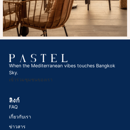
When the Mediterranean vibes touches Bangkok
Sky.
เข้าร่วมชุมชนของเรา
ลิงก์
FAQ
เกี่ยวกับเรา
ข่าวสาร